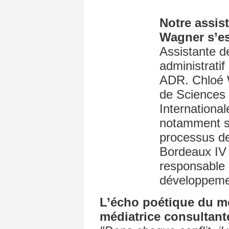
Notre assis
Wagner s’es
Assistante de
administrat
ADR. Chloé 
de Sciences 
International
notamment su
processus de
Bordeaux IV e
responsable 
développeme
L’écho poétique du mo
médiatrice consultan