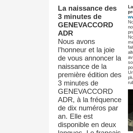
La naissance des
La
pr
3 minutes de
w
No
GENEVACCORD
no
ADR
pr
No
Nous avons
mé
fa
l’honneur et la joie
al
de vous annoncer la
av
so
naissance de la
po
Un
première édition des
pl
3 minutes de
ru
GENEVACCORD
ADR, à la fréquence
de dix numéros par
an. Elle est
disponible en deux
langues. Le français