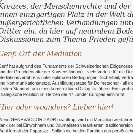
Kreuzes, der Menschenrechte und de
einen einzigartigen Platz in der Welt d
außergerichtlichen Verhandlungen unt
Dritter ein, da hier auf neutralem Bod
Diskussionen zum Thema Frieden gefü
Genf: Ort der Mediation
Genf hat aufgrund des Fundaments der Schweizerischen Eidgenossensc
und der Grundgedanke der Konsensfindung – viele Vorteile für die Du
Mediationsverfahrens unter optimalen Bedingungen. Sicherheit, Vertra
und Kommunikationsnetze, Ausbildungsstätte für Dolmetscher - all 
idealen Standort, um einen konstruktiven Dialog zu führen. Ein symbo
strategische Position im Herzen der 47 Länder Europas einnimmt.
Hier oder woanders? Lieber hier!
Wenn GENEVACCORD ADR beauftragt wird ein Mediationsverfahren d
dank der bei Einwohnern und Journalisten verankerten, traditionsreich
Wahl fernab der Paparazzi. Sollten die beiden Parteien aus persönlic