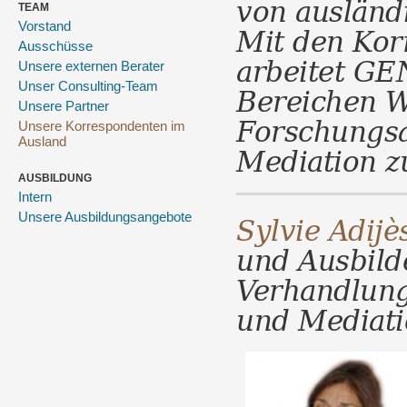
von ausländ
TEAM
Mit den Kor
Vorstand
Ausschüsse
arbeitet G
Unsere externen Berater
Bereichen W
Unser Consulting-Team
Unsere Partner
Forschungsa
Unsere Korrespondenten im
Ausland
Mediation 
AUSBILDUNG
Intern
Sylvie Adij
Unsere Ausbildungsangebote
und Ausbilde
Verhandlun
und Mediati