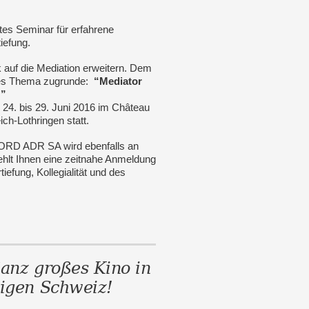
es Seminar für erfahrene
tiefung.
k auf die Mediation erweitern. Dem
ndes Thema zugrunde:
“Mediator
…”
m 24. bis 29. Juni 2016 im Château
ich-Lothringen statt.
RD ADR SA wird ebenfalls an
hlt Ihnen eine zeitnahe Anmeldung
iefung, Kollegialität und des
Ganz großes Kino in
higen Schweiz!